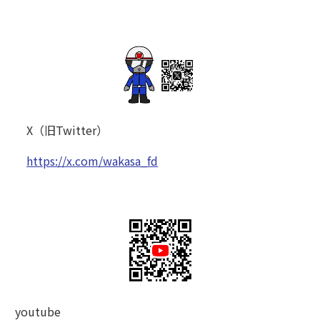
X（旧Twitter）
https://x.com/wakasa_fd
youtube