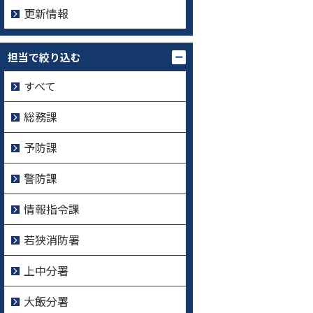
更新情報
担当で絞り込む
すべて
総務課
予防課
警防課
情報指令課
若狭消防署
上中分署
大飯分署