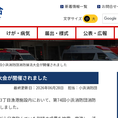
新着情報一覧
お問合せ
文字サイズ
小
大
けが・病気
届出・様式
公表・広報
4回小浜消防団消防操法大会が開催されました
大会が開催されました
最終更新日：2026年06月28日
担当：小浜消防団
崎3丁目漁港施設内において、第74回小浜消防団消防
場しました。