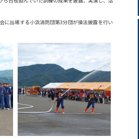
がら日夜励んでいた訓練の成果を披露、実演し、活
大会に出場する小浜消防団第3分団が操法披露を行い