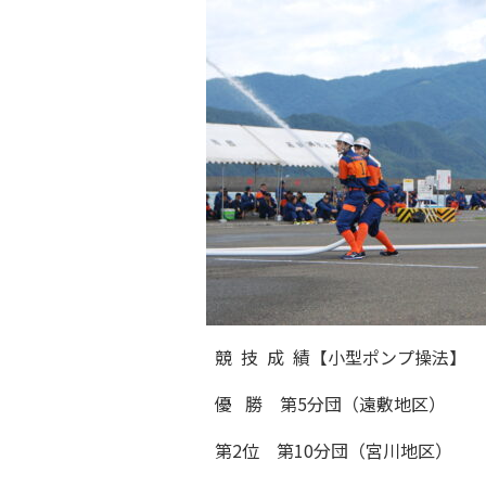
競 技 成 績【小型ポンプ操法】
優 勝 第5分団（遠敷地区）
第2位 第10分団（宮川地区）