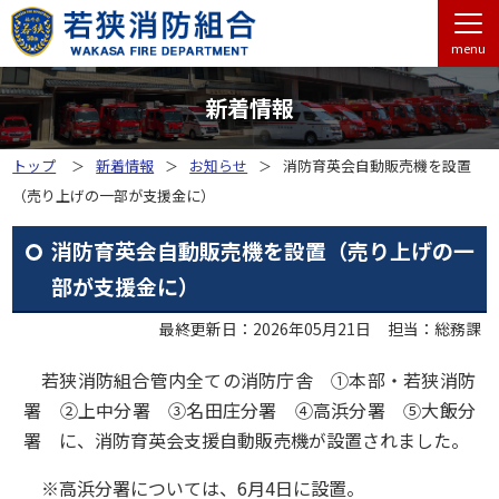
menu
新着情報
トップ
新着情報
お知らせ
消防育英会自動販売機を設置
（売り上げの一部が支援金に）
消防育英会自動販売機を設置（売り上げの一
部が支援金に）
最終更新日：2026年05月21日
担当：総務課
若狭消防組合管内全ての消防庁舎 ①本部・若狭消防
署 ②上中分署 ③名田庄分署 ④高浜分署 ⑤大飯分
署 に、消防育英会支援自動販売機が設置されました。
※高浜分署については、6月4日に設置。