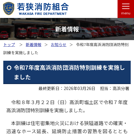
menu
新着情報
トップ
新着情報
お知らせ
令和7年度高浜消防団消防特別
訓練を実施しました
令和7年度高浜消防団消防特別訓練を実施し
ました
最終更新日：2026年03月26日
担当：高浜分署
令和８年３月２２日（日）高浜町塩土区で令和７年度
高浜消防団特別訓練を実施しました。
本訓練は住宅密集地火災における狭隘道路での確実・
迅速なホース延長、延焼防止措置の習熟を図るととも