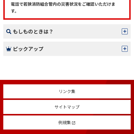
電話で若狭消防組合管内の災害状況をご確認いただけま
す。
もしものときは？
ピックアップ
リンク集
サイトマップ
例規集
launch