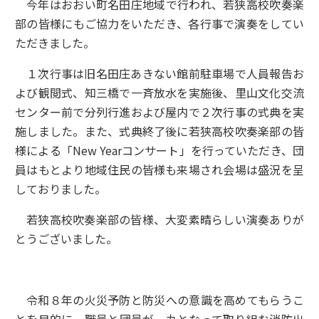
今年はおおい町名田庄地域で行われ、若狭高校吹奏楽
部の皆様にもご協力をいただき、各行事で演奏をしてい
ただきました。
１次行事は旧名田庄あきない館前駐車場で人員報告お
よび観閲式、知三橋で一斉放水を実施後、里山文化交流
センター前で分列行進および屋内で２次行事の式典を実
施しました。また、式典終了後に若狭高校吹奏楽部の皆
様による「New Yearコンサート」を行っていただき、団
員はもとより地域住民の皆様も来場され会場は盛況を呈
しておりました。
若狭高校吹奏楽部の皆様、大変素晴らしい演奏ありが
とうございました。
令和８年の火災予防と防災への意識を高めてもらうこ
とを目的に、職員と団員が一丸となって取り組む消防出