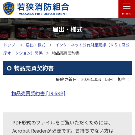
menu
届出・様式
トップ
届出・様式
インターネット公有財産売却（ＫＳＩ官公
庁オークション）関係
物品売買契約書
物品売買契約書
最終更新日：2026年05月15日
担当：
物品売買契約書 [19.6KB]
PDF形式のファイルをご覧いただくためには、
Acrobat Readerが必要です。お持ちでない方は