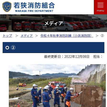
menu
メディア
トップ
メディア
令和４年秋季消防訓練（小浜消防団）
②
②
最終更新日：2022年12月08日
担当：