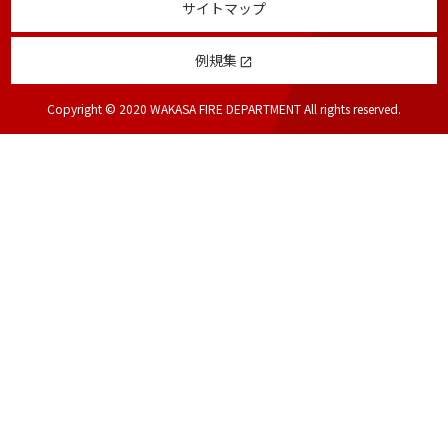
サイトマップ
例規集
launch
Copyright © 2020 WAKASA FIRE DEPARTMENT All rights reserved.