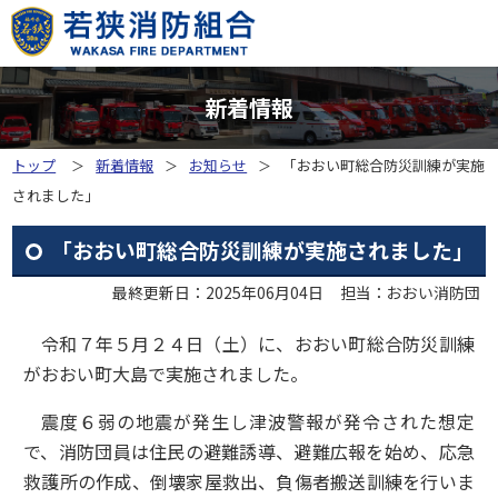
新着情報
トップ
新着情報
お知らせ
「おおい町総合防災訓練が実施
されました」
「おおい町総合防災訓練が実施されました」
最終更新日：2025年06月04日
担当：おおい消防団
令和７年５月２４日（土）に、おおい町総合防災訓練
がおおい町大島で実施されました。
震度６弱の地震が発生し津波警報が発令された想定
で、消防団員は住民の避難誘導、避難広報を始め、応急
救護所の作成、倒壊家屋救出、負傷者搬送訓練を行いま