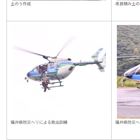
土のう作成
改良積み土の
福井県防災ヘリによる救出訓練
福井県防災ヘ